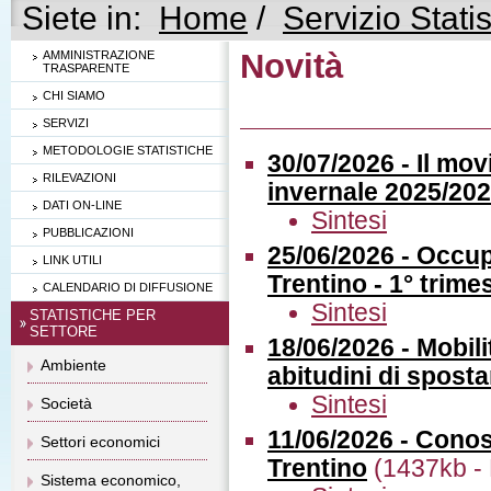
Siete in:
Home
/
Servizio Statis
Novità
AMMINISTRAZIONE
TRASPARENTE
CHI SIAMO
SERVIZI
METODOLOGIE STATISTICHE
30/07/2026 - Il mov
RILEVAZIONI
invernale 2025/20
DATI ON-LINE
Sintesi
PUBBLICAZIONI
25/06/2026 - Occup
LINK UTILI
Trentino - 1° trime
CALENDARIO DI DIFFUSIONE
Sintesi
STATISTICHE PER
SETTORE
18/06/2026 - Mobili
Ambiente
abitudini di spost
Sintesi
Società
11/06/2026 - Conos
Settori economici
Trentino
(1437kb -
Sistema economico,